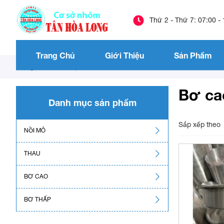
Thứ 2 - Thứ 7: 07:00 -
Trang Chủ
Giới Thiệu
Sản Phẩm
Trang chủ
/
Sản phẩm
/
Bơ cao
Bơ ca
Danh mục sản phẩm
Sắp xếp theo
NỒI MÔ
THAU
BƠ CAO
BƠ THẤP