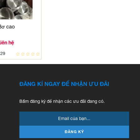
Bơ cao
iên hệ
129
ĐĂNG KÍ NGAY ĐỂ NHẬN ƯU ĐÃI
Bấm đăng ký để nhận các ưu đãi đang có.
ĐĂNG KÝ