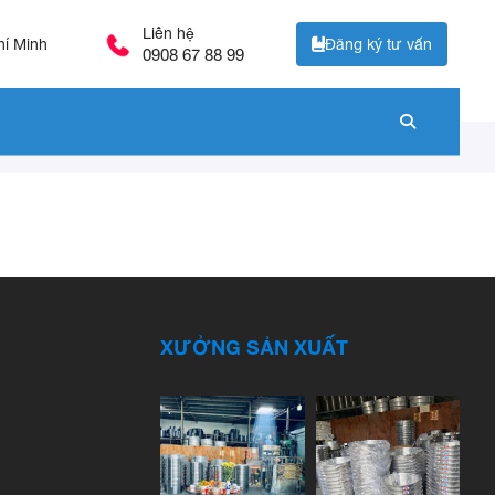
Liên hệ
Đăng ký tư vấn
hí Minh
0908 67 88 99
XƯỞNG SẢN XUẤT