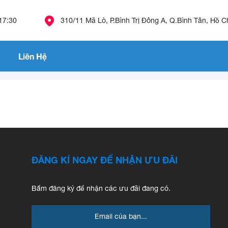
 17:30
310/11 Mã Lò, P.Bình Trị Đông A, Q.Bình Tân, Hồ C
Liên Hệ
ĐĂNG KÍ NGAY ĐỂ NHẬN ƯU ĐÃI
Bấm đăng ký để nhận các ưu đãi đang có.